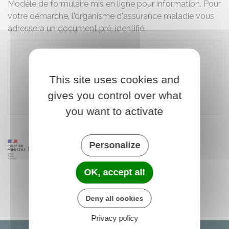
Modèle de formulaire mis en ligne pour information. Pour
votre démarche, l'organisme d'assurance maladie vous
adressera un document pré-identifié.
Télécharger le formulaire (33.0 KB)
This site uses cookies and
gives you control over what
Caisse nationale d'assurance maladie (Cnam)
you want to activate
Personalize
OK, accept all
Deny all cookies
Privacy policy