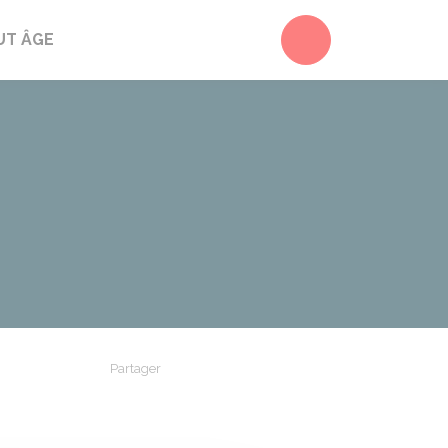
Accéder au form
UT ÂGE
Partager
Partager sur Facebook
Partager sur X - Twitter
Partager sur Linkedin
Partager par em