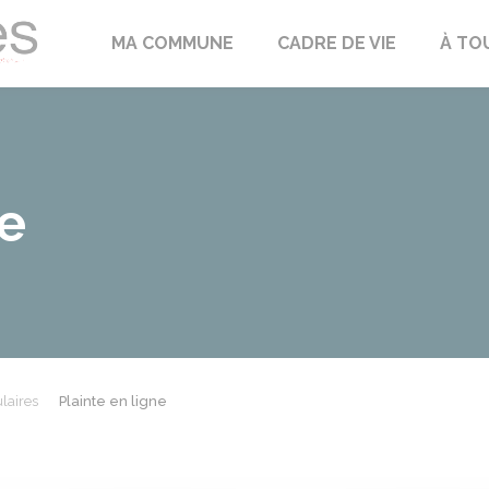
Échilleuses
MA COMMUNE
CADRE DE VIE
À TO
ne
laires
Plainte en ligne