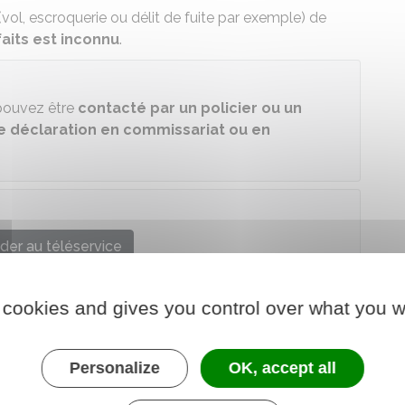
(vol, escroquerie ou délit de fuite par exemple) de
faits est inconnu
.
 pouvez être
contacté par un policier ou un
 déclaration en commissariat ou en
der au téléservice
e chargé de l'intérieur
 cookies and gives you control over what you w
Personalize
OK, accept all