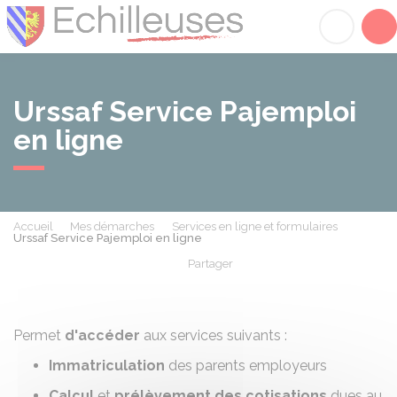
Échilleuses
Acc
Urssaf Service Pajemploi
en ligne
Accueil
Mes démarches
Services en ligne et formulaires
Urssaf Service Pajemploi en ligne
Partager
Partager sur Facebook
Partager sur X - Twit
Partager sur
Par
Permet
d'accéder
aux services suivants :
Immatriculation
des parents employeurs
Calcul
et
prélèvement des cotisations
dues au