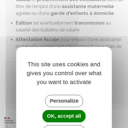
titre de l'emploi d'une
assistante maternelle
agréée ou d'une
garde d'enfants à domicile
Édition
(et éventuellement
transmission
au
salarié) des bulletins de salaire
Attestation fiscale
pour emploi d'une assistante
maternelle agréée (réduction d'impôt pour frais de
garde).
This site uses cookies and
gives you control over what
Accéder au téléservice
you want to activate
Urssaf Caisse nationale (ex-Acoss)
Personalize
OK, accept all