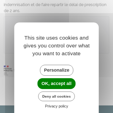
indemnisation et de faire repartir le délai de prescription
de 2 ans.
Accéder au modèle de document
This site uses cookies and
gives you control over what
Institut national de la consommation (INC)
you want to activate
Personalize
OK, accept all
Deny all cookies
Privacy policy