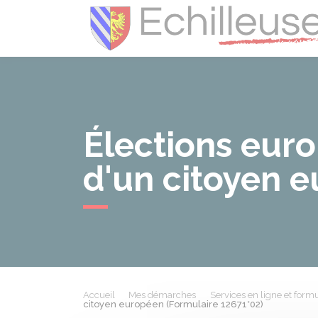
Élections eur
d'un citoyen 
Accueil
Mes démarches
Services en ligne et formu
citoyen européen (Formulaire 12671*02)