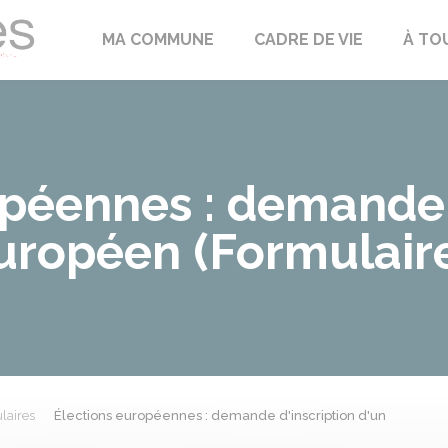
Échilleuses
MA COMMUNE
CADRE DE VIE
À TO
opéennes : demande 
européen (Formulair
laires
Élections européennes : demande d'inscription d'un