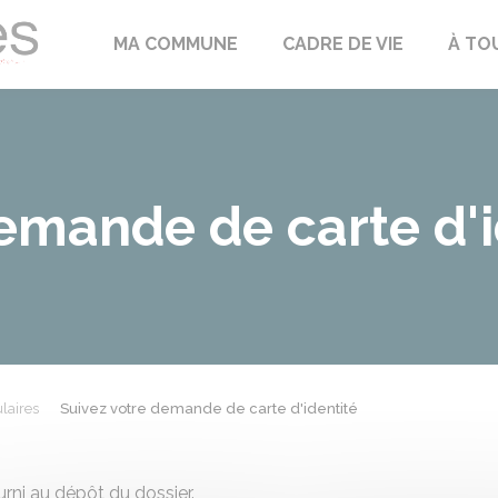
Échilleuses
MA COMMUNE
CADRE DE VIE
À TO
emande de carte d'i
laires
Suivez votre demande de carte d'identité
rni au dépôt du dossier.