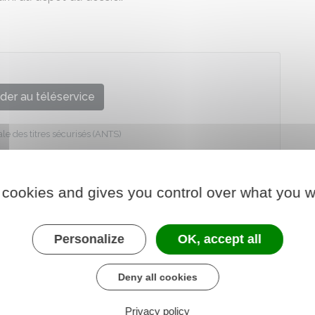
der au téléservice
e des titres sécurisés (ANTS)
 cookies and gives you control over what you w
Personalize
OK, accept all
Deny all cookies
Privacy policy