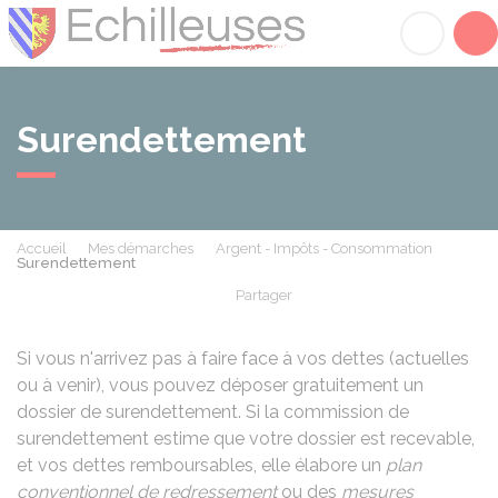
Échilleuses
Acc
Surendettement
Accueil
Mes démarches
Argent - Impôts - Consommation
Surendettement
Partager
Partager sur Facebook
Partager sur X - Twit
Partager sur
Par
Si vous n'arrivez pas à faire face à vos dettes (actuelles
ou à venir), vous pouvez déposer gratuitement un
dossier de surendettement. Si la commission de
surendettement estime que votre dossier est recevable,
et vos dettes remboursables, elle élabore un
plan
conventionnel de redressement
ou des
mesures