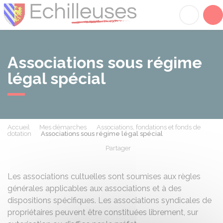
Échilleuses
Acc
Associations sous régime
légal spécial
Accueil
Mes démarches
Associations, fondations et fonds de
dotation
Associations sous régime légal spécial
Partager
Partager sur Facebook
Partager sur X - Twit
Partager sur
Par
Les associations cultuelles sont soumises aux règles
générales applicables aux associations et à des
dispositions spécifiques. Les associations syndicales de
propriétaires peuvent être constituées librement, sur