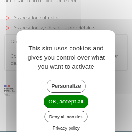
autorisation ou d'office par le préfet.
Association cultuelle
Association syndicale de propriétaires
Questions ? Réponses !
This site uses cookies and
Comment une association cultuelle doit déclarer
gives you control over what
des financements étrangers du culte ?
you want to activate
Personalize
OK, accept all
Deny all cookies
Privacy policy