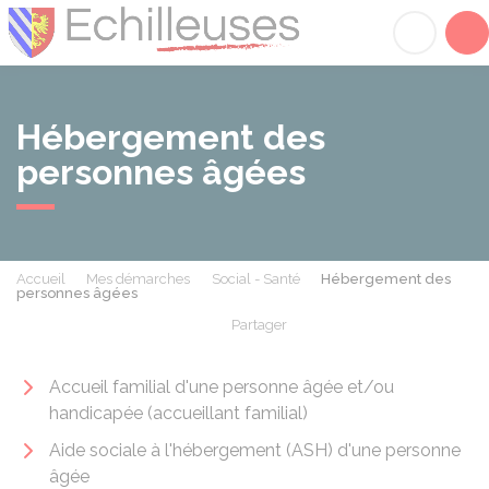
Échilleuses
Acc
Hébergement des
personnes âgées
Accueil
Mes démarches
Social - Santé
Hébergement des
personnes âgées
Partager
Partager sur Facebook
Partager sur X - Twit
Partager sur
Par
Accueil familial d'une personne âgée et/ou
handicapée (accueillant familial)
Aide sociale à l'hébergement (ASH) d'une personne
âgée