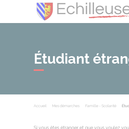
Étudiant étra
Accueil
Mes démarches
Famille - Scolarité
Étu
Si vous êtes étranger et que vous voulez vous