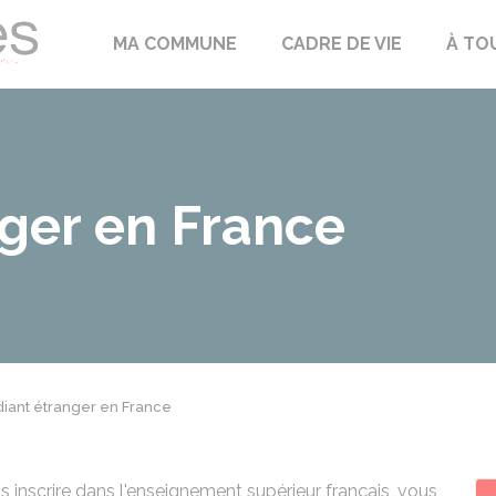
Échilleuses
MA COMMUNE
CADRE DE VIE
À TO
nger en France
diant étranger en France
 inscrire dans l'enseignement supérieur français, vous