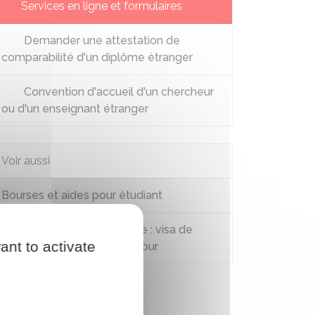
Services en ligne et formulaires
Demander une attestation de
comparabilité d'un diplôme étranger
Convention d'accueil d'un chercheur
ou d'un enseignant étranger
Voir aussi
Bourses et aides pour étudiant
Étudiant étranger en France : visa de
ant to activate
long séjour ou carte de séjour