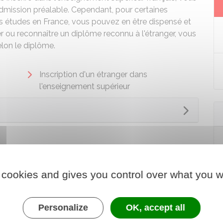
mission préalable. Cependant, pour certaines
vos études en France, vous pouvez en être dispensé et
r ou reconnaître un diplôme reconnu à l'étranger, vous
lon le diplôme.
Inscription d'un étranger dans
l'enseignement supérieur
 cookies and gives you control over what you w
Personalize
OK, accept all