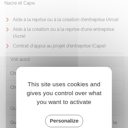
Nacre et Cape.
Aide à la reprise ou à la création d'entreprise (Arce)
Aide à la création ou à la reprise d'une entreprise
(Acre)
Contrat d'appui au projet d'entreprise (Cape)
Voir aussi
Chômage : aides à la formation
This site uses cookies and
Chômage : aides à la reprise d'activité
gives you control over what
you want to activate
Questions ? Réponses !
Personalize
Quels sont les dispositifs d'accompagnement à la