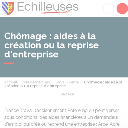
Échilleuses
Acc
Chômage : aides à la
création ou la reprise
d'entreprise
Accueil
Mes démarches
Social - Santé
Chômage : aides à la
création ou la reprise d'entreprise
Partager
Partager sur Facebook
Partager sur X - Twit
Partager sur
Par
France Travail (anciennement Pôle emploi) peut verser,
sous conditions, des aides financières à un demandeur
d'emploi qui crée ou reprend une entreprise : Arce, Acre,