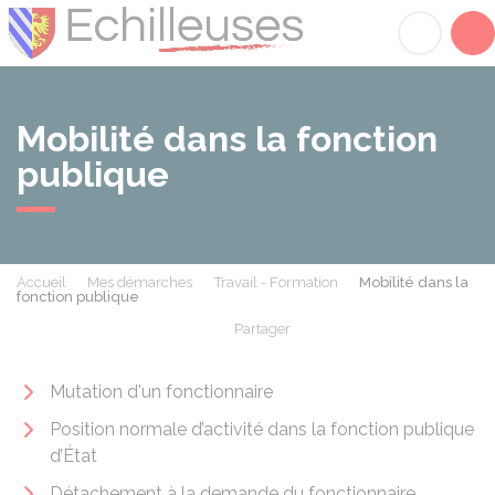
Échilleuses
Acc
Mobilité dans la fonction
publique
Accueil
Mes démarches
Travail - Formation
Mobilité dans la
fonction publique
Partager
Partager sur Facebook
Partager sur X - Twit
Partager sur
Par
Mutation d'un fonctionnaire
Position normale d’activité dans la fonction publique
d’État
Détachement à la demande du fonctionnaire