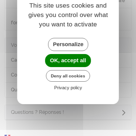
Demande de détachement d'un fonctionnaire
This site uses cookies and
gives you control over what
Demande de mise en disponibilité d'un
fonctionnaire
you want to activate
Personalize
Voir aussi
Carrière dans la fonction publique
OK, accept all
Conditions de travail dans la fonction publique
Deny all cookies
Privacy policy
Quitter la fonction publique
Questions ? Réponses !