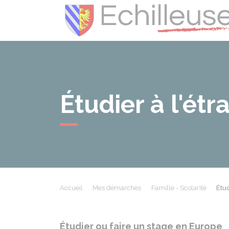
Étudier à l'étr
Accueil
Mes démarches
Famille - Scolarité
Étud
Étudier ou faire un stage en Europe