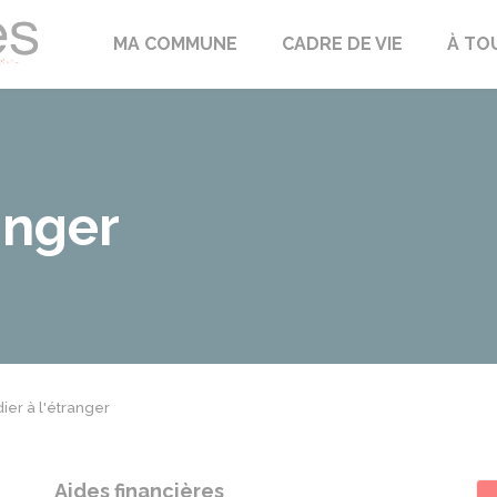
Échilleuses
MA COMMUNE
CADRE DE VIE
À TO
anger
ier à l'étranger
Aides financières