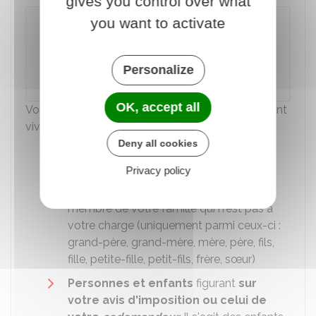
gives you control over what
you want to activate
Rappel
Pour un logement à Paris, vous pouvez
demander 1 ou plusieurs arrondissements, ou
Personalize
indiquer toute la ville.
OK, accept all
Vous devez indiquer toutes les personnes qui vont
vivre dans le logement :
Deny all cookies
Vous-même
(
demandeur
)
Privacy policy
Votre
codemandeur
: époux ou
partenaire de Pacs ou concubin, ou un
membre de votre famille qui n'est pas à
votre charge (uniquement parmi ceux-ci :
grand-père, grand-mère, mère, père, fils,
fille, petite-fille, petit-fils, frère, sœur)
Personnes et enfants
figurant
sur
votre avis d'imposition ou celui de