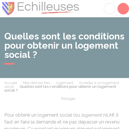
Échilleuses
Acc
Quelles sont les conditions
pour obtenir un logement
social ?
Accueil
Mes démarches
Logement
Accéder à un logement
social
Quelles sont les conditions pour obtenir un logement
social ?
Partager
Partager sur Facebook
Partager sur X - Twit
Partager sur
Par
Pour obtenir un logement social (ou
logement HLM
), il
faut en faire la demande et ne pas dépasser un revenu
maximum. Ce montant maximum dépend notamment