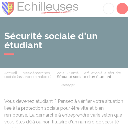
Échilleuses
Acc
Sécurité sociale d'un
étudiant
Accueil
Mes démarches
Social - Santé
Affiliation à la sécurité
sociale (assurance maladie)
Sécurité sociale d'un étudiant
Partager
Partager sur Facebook
Partager sur X - Twit
Partager sur
Par
Vous devenez étudiant ? Pensez à vérifier votre situation
liée à la protection sociale pour être vite et bien
remboursé. La démarche à entreprendre varie selon que
vous êtes déjà ou non titulaire d'un numéro de sécurité