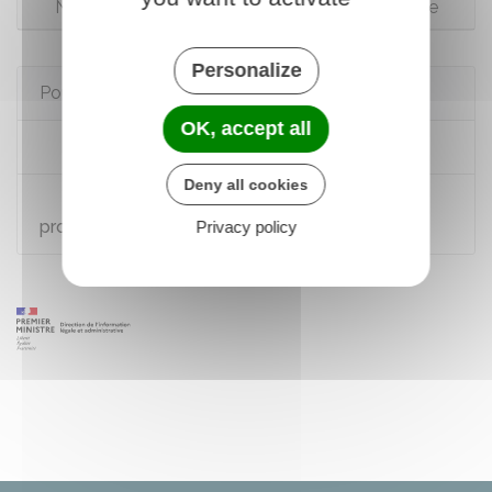
Non affilié à un organisme de protection sociale
Personalize
Pour en savoir plus
OK, accept all
Étudiant : votre prise en charge
Deny all cookies
Vous venez étudier en France : votre
protection sociale
Privacy policy