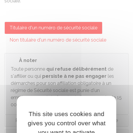
sociale.
Titulaire d'un numéro de sécurité sociale
Non titulaire d'un numéro de sécurité sociale
À noter
Toute personne
qui refuse délibérément
de
s'affilier ou qui
persiste à ne pas engager
les
démarches pour son affiliation obligatoire à un
régime de Sécurité sociale est punie d'un
emprisonnement de 6 mois et d'une amende de
15
000 €
(ou seulement de l'une de ces peines).
This site uses cookies and
Rattaché à un organisme de protection sociale
gives you control over what
you want to activate