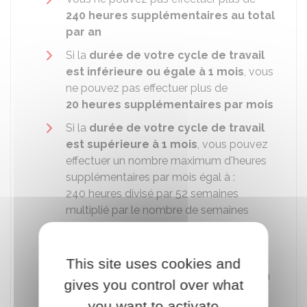
240 heures supplémentaires au total
par an
Si la
durée de votre cycle de travail
est inférieure ou égale à 1 mois
, vous
ne pouvez pas effectuer plus de
20 heures supplémentaires par mois
Si la
durée de votre cycle de travail
est supérieure à 1 mois
, vous pouvez
effectuer un nombre maximum d'heures
supplémentaires par mois égal à :
240 heures divisé par 52 semaines
multiplié par le nombre de semaines
composant votre cycle de travail (par
exemple pour un cycle de travail de 8
semaines, vous pouvez effectuer
This site uses cookies and
37 heures supplémentaires au maximum
gives you control over what
par mois).
you want to activate