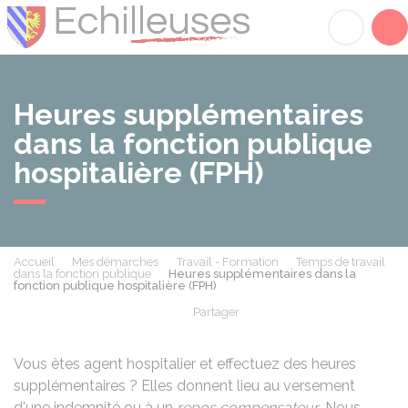
Échilleuses
Acc
Heures supplémentaires
dans la fonction publique
hospitalière (FPH)
Accueil
Mes démarches
Travail - Formation
Temps de travail
dans la fonction publique
Heures supplémentaires dans la
fonction publique hospitalière (FPH)
Partager
Partager sur Facebook
Partager sur X - Twit
Partager sur
Par
Vous êtes agent hospitalier et effectuez des heures
supplémentaires ? Elles donnent lieu au versement
d'une indemnité ou à un
repos compensateur
. Nous