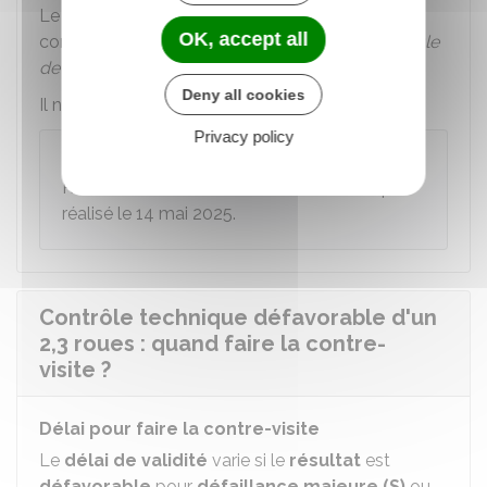
Le résultat
favorable
(aucune défaillance
OK, accept all
constatée) du
contrôle technique
d'un
véhicule
de catégorie L
est valable
3 ans
.
Deny all cookies
Il n'y a pas de contre-visite à faire.
Privacy policy
Exemple
Résultat favorable d'un contrôle technique
réalisé le 14 mai 2025.
Contrôle technique défavorable d'un
2,3 roues : quand faire la contre-
visite ?
Délai pour faire la contre-visite
Le
délai de validité
varie si le
résultat
est
défavorable
pour
défaillance majeure (S)
ou