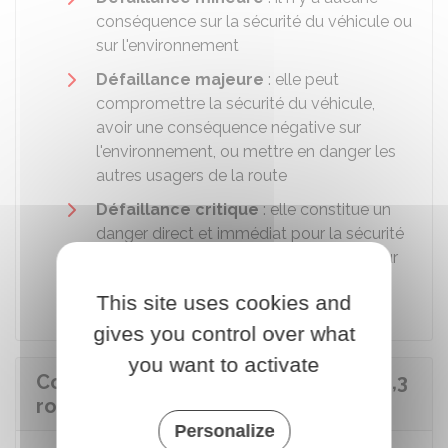
conséquence sur la sécurité du véhicule ou
sur l'environnement
Défaillance majeure
: elle peut
compromettre la sécurité du véhicule,
avoir une conséquence négative sur
l'environnement, ou mettre en danger les
autres usagers de la route
Défaillance critique
: elle constitue un
danger direct et immédiat pour la sécurité
routière, ou a une conséquence grave sur
l'environnement.
This site uses cookies and
gives you control over what
you want to activate
Contrôle technique favorable d'un 2,3
roues : quelle durée de validité ?
Personalize