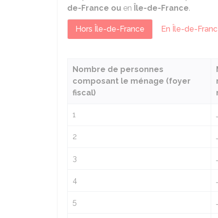
de-France ou
en
Île-de-France
.
Hors Île-de-France
En Île-de-Fran
Nombre de personnes
composant le ménage (foyer
fiscal)
1
2
3
4
5