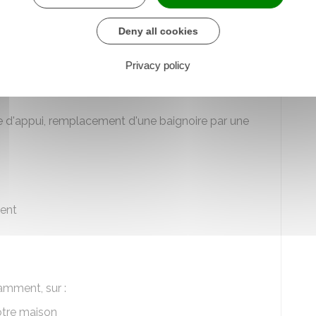
aide MaPrimeAdapt' concernent l'ensemble du
s travaux finançables, voici quelques exemples :
Deny all cookies
Privacy policy
amment, sur :
 d'appui, remplacement d'une baignoire par une
ent
amment, sur :
otre maison