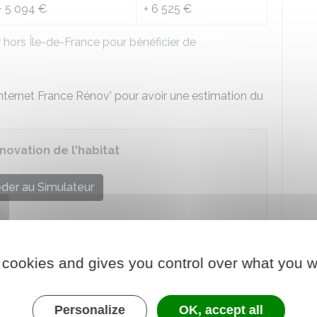
+
5 094 €
+
6 525 €
hors Île-de-France pour bénéficier de
 internet France Rénov' pour avoir une estimation du
novation de l'habitat
der au Simulateur
onale de l'habitat (Anah)
 cookies and gives you control over what you w
ux financés par MaPrimeAdapt'
Personalize
OK, accept all