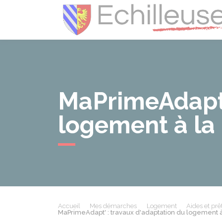
MaPrimeAdapt'
logement à la
Accueil
Mes démarches
Logement
Aides et prê
MaPrimeAdapt' : travaux d'adaptation du logement 