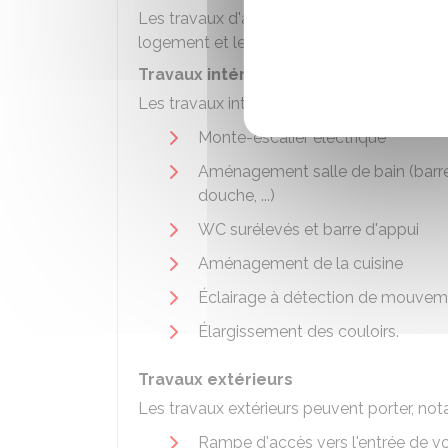
Les travaux d'adaptation financés par l'
logement et les accès extérieurs. Parmi le
Travaux intérieurs
Les travaux intérieurs peuvent porter, not
Monte-escalier électrique
Aménagement salle de bain (barre
douche, ...)
WC surélevés et barre d'appui
Aménagement de la cuisine
Éclairage à détection de mouvem
Élargissement des couloirs.
Travaux extérieurs
Les travaux extérieurs peuvent porter, not
Rampe d'accès vers l'entrée de v