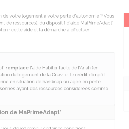
on de votre logement à votre perte d'autonomie ? Vous
t de ressources), du dispositif d'aide MaPrimeAdapt'.
enir cette aide et la démarche à effectuer.
pt'
remplace
l'aide Habiter facile de l'
Anah
(en
tation du logement de la Cnav
, et le
crédit d'impôt
onne en situation de handicap ou âgée en perte
ersonnes ayant des ressources considérées comme
ution de MaPrimeAdapt'
 vous devez remplir certaines conditions.