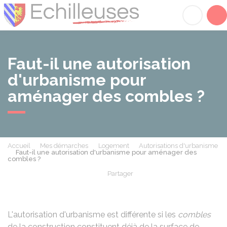
Échilleuses
Acc
Faut-il une autorisation
d'urbanisme pour
aménager des combles ?
Accueil
Mes démarches
Logement
Autorisations d'urbanisme
Faut-il une autorisation d'urbanisme pour aménager des
combles ?
Partager
Partager sur Facebook
Partager sur X - Twit
Partager sur
Par
L'autorisation d'urbanisme est différente si les
combles
de la construction constituent déjà de la
surface de