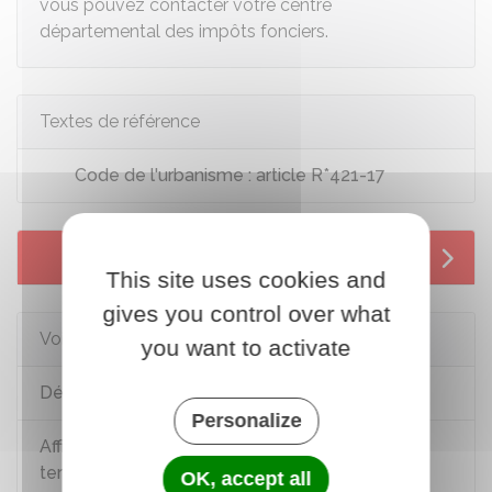
vous pouvez contacter votre centre
départemental des impôts fonciers.
Textes de référence
Code de l'urbanisme : article R*421-17
Services en ligne et formulaires
This site uses cookies and
gives you control over what
Voir aussi
you want to activate
Déclaration préalable (DP)
Personalize
Affichage de l'autorisation d'urbanisme sur le
terrain ou la façade du bâtiment
OK, accept all