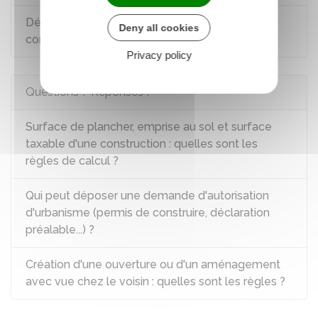
Déclaration attestant l'achèvement et la
Deny all cookies
conformité des travaux (DAACT)
Privacy policy
Questions ? Réponses !
Surface de plancher, emprise au sol et surface
taxable d'une construction : quelles sont les
règles de calcul ?
Qui peut déposer une demande d'autorisation
d'urbanisme (permis de construire, déclaration
préalable...) ?
Création d'une ouverture ou d'un aménagement
avec vue chez le voisin : quelles sont les règles ?