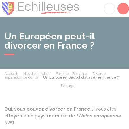
Échilleuses
Acc
Un Européen peut-il
divorcer en France ?
Accueil
Mes démarches
Famille - Scolarité
Divorce,
séparation de corps
Un Européen peut-il divorcer en France ?
Partager
Partager sur Facebook
Partager sur X - Twit
Partager sur
Par
Oui
,
vous pouvez divorcer en France
si vous êtes
citoyen d'un pays membre de
l'Union européenne
(UE)
.