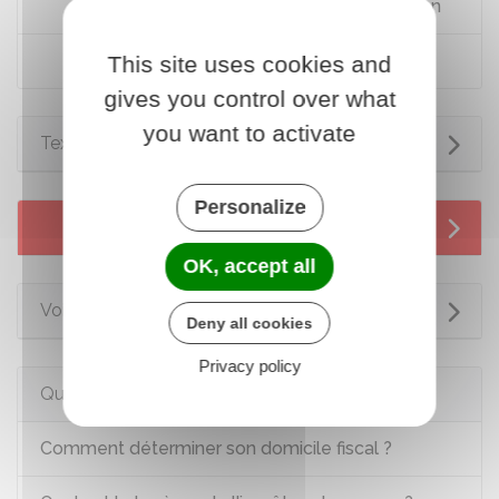
Impôt sur le revenu : dépliants d'information
Conventions fiscales signées par la France
This site uses cookies and
gives you control over what
you want to activate
Textes de référence
Personalize
Services en ligne et formulaires
OK, accept all
Voir aussi
Deny all cookies
Privacy policy
Questions ? Réponses !
Comment déterminer son domicile fiscal ?