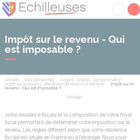
Échilleuses
Acc
Impôt sur le revenu - Qui
est imposable ?
Accueil
Mes démarches
Argent - Impôts - Consommation
Impôt sur le revenu : déclaration et revenus à déclarer
Impôt sur le
revenu - Qui est imposable ?
Partager
Partager sur Facebook
Partager sur X - Twit
Partager sur
Par
Votre résidence fiscale et la composition de votre foyer
fiscal permettent de déterminer votre imposition sur le
revenu. Les règles diffèrent selon que votre résidence
fiscale est située en France ou à l'étranger. Nous vous