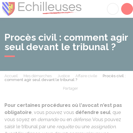
Échilleuses
Acc
Procès civil : comment agir
seul devant le tribunal ?
Accueil
Mes démarches
Justice
Affaire civile
Procès civil :
comment agir seul devant le tribunal ?
Partager
Partager sur Facebook
Partager sur X - Twit
Partager sur
Par
Pour certaines procédures où l'avocat n'est pas
obligatoire
, vous pouvez vous
défendre seul
, que
vous soyez en
demande
ou en
défense
. Vous pouvez
saisir le tribunal par une
requête
ou une
assignation
.