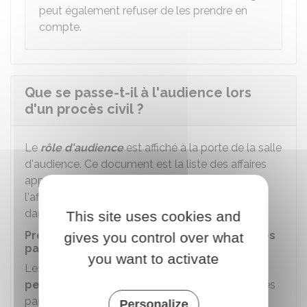
peut également refuser de les prendre en
compte.
Que se passe-t-il à l'audience lors
d'un procès civil ?
Le
rôle d'audience
est affiché à la porte de la salle
d'audience. Ce document est la liste des affaires
appelées à l'audience. Il permet de vérifier que
l'affaire qui concerne les parties se déroule bien
dans cette salle.
This site uses cookies and
Présence, assistance ou représentation des
gives you control over what
parties
you want to activate
Les parties peuvent être
présentes en
personne
à l'audience, éventuellement assistées
par un avocat.
Personalize