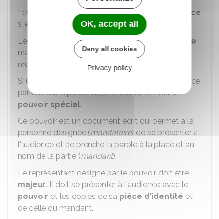
Les parties peuvent être
dispensées d'audience
OK, accept all
si elles en ont fait la demande.
Les parties peuvent être
absentes à l'audience
,
Deny all cookies
mais représentées par un avocat ou par un tiers
muni d'un écrit.
Privacy policy
Si une partie souhaite être représentée à l'audience
par une autre personne, elle doit lui donner un
pouvoir
spécial
.
Ce pouvoir est un document écrit qui permet à la
personne désignée (
mandataire
) de se présenter à
l'audience et de prendre la parole à la place et au
nom de la partie (
mandant
).
Le représentant désigné par le pouvoir doit être
majeur
. Il doit se présenter à l'audience avec le
pouvoir
et les copies de sa
pièce d'identité
et
de celle du mandant.