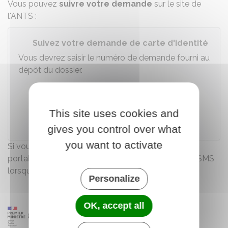
Vous pouvez
suivre votre demande
sur le site de
l'
ANTS
:
Suivez votre demande de carte d'identité
Vous devrez saisir le numéro de demande fourni au
dépôt du dossier.
Accéder au service en ligne
This site uses cookies and
Agence nationale des titres sécurisés (ANTS)
gives you control over what
you want to activate
Si vous avez renseigné un numéro de téléphone
portable lors de votre demande, vous recevrez un SMS
lorsque votre carte d'identité sera disponible.
Personalize
OK, accept all