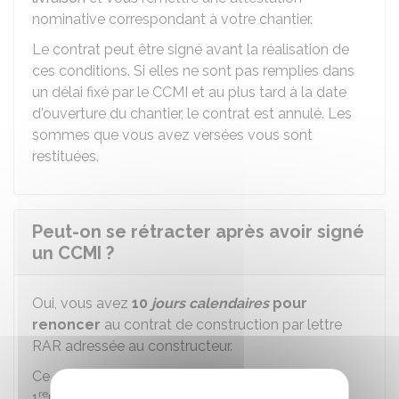
nominative correspondant à votre chantier.
Le contrat peut être signé avant la réalisation de
ces conditions. Si elles ne sont pas remplies dans
un délai fixé par le CCMI et au plus tard à la date
d'ouverture du chantier, le contrat est annulé. Les
sommes que vous avez versées vous sont
restituées.
Peut-on se rétracter après avoir signé
un CCMI ?
Oui, vous avez
10
jours calendaires
pour
renoncer
au contrat de construction par lettre
RAR
adressée au constructeur.
Ce délai commence le lendemain de la
re
1
présentation de la lettre RAR vous
notifiant
le