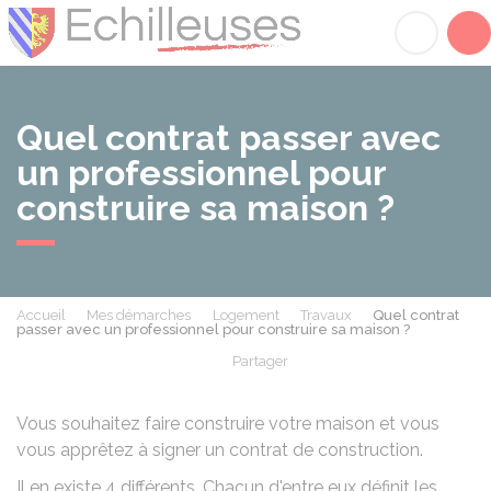
Échilleuses
Acc
Quel contrat passer avec
un professionnel pour
construire sa maison ?
Accueil
Mes démarches
Logement
Travaux
Quel contrat
passer avec un professionnel pour construire sa maison ?
Partager
Partager sur Facebook
Partager sur X - Twit
Partager sur
Par
Vous souhaitez faire construire votre maison et vous
vous apprêtez à signer un contrat de construction.
Il en existe 4 différents. Chacun d'entre eux définit les