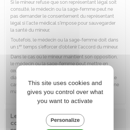
Si le mineur refuse que son représentant légal soit
consulté, le médecin ou la sage-femme peut ne
pas demander le consentement du représentant
légal si l'acte médical s'impose pour sauvegarder
la santé du mineur.
Toutefois, le médecin ou la sage-femme doit dans
er
un 1
temps s'efforcer d'obtenir l'accord du mineur.
Dans le cas où le mineur maintient son opposition,
le médecin ou la sage-femme peut mettre en
œuvre l'action de prévention, le dépistage, le
diagnostic, le traitement ou l'intervention. Dans ce
This site uses cookies and
cas, le mineur se fait accompagner d'une personne
gives you control over what
majeure de son choix.
you want to activate
Le professionnel de santé peut-il
Personalize
communiquer des informations aux