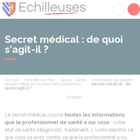
Échilleuses
Acc
Secret médical : de quoi
s'agit-il ?
Accueil
Mes démarches
Social - Santé
Information du patient :
dossier médical, montant des prestations, ...
Secret médical : de
quoi s'agit-il ?
Partager
Partager sur Facebook
Partager sur X - Twit
Partager sur
Par
Le secret médical couvre
toutes les informations
que le professionnel de santé a sur vous
: votre
état de santé (diagnostic, traitement...), votre identité, ce
que vous lui avez confié, ce que le professionnel a vu,