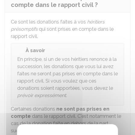
compte dans le rapport civil ?
Ce sont les donations faites à vos
héritiers
présomptifs
qui sont prises en compte dans le
rapport civil.
À savoir
En principe, si un de vos héritiers renonce à la
succession, les donations que vous lui avez
faites ne seront pas prises en compte dans le
rapport civil. Si vous voulez que ces
donations soient rapportées, vous devez le
prévoir expressément
.
Certaines donations
ne sont pas prises en
compte
dans le rapport civil. C'est notamment le
cas de la donation faite en dehors de la part
successorale, de la
donation-partage
et du