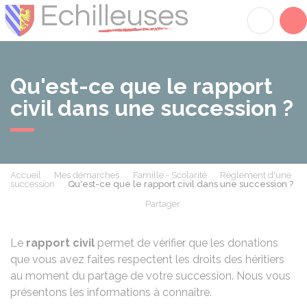
Échilleuses
Acc
Qu'est-ce que le rapport
civil dans une succession ?
Accueil
Mes démarches
Famille - Scolarité
Règlement d'une
succession
Qu'est-ce que le rapport civil dans une succession ?
Partager
Partager sur Facebook
Partager sur X - Twit
Partager sur
Par
Le
rapport civil
permet de vérifier que les donations
que vous avez faites respectent les droits des héritiers
au moment du partage de votre succession. Nous vous
présentons les informations à connaître.