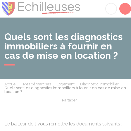
Échilleuses
Acc
Quels sont les diagnostics
immobiliers à fournir en
cas de mise en location ?
Accueil
Mes démarches
Logement
Diagnostic immobilier
Quels sont les diagnostics immobiliers à fournir en cas de mise en
location ?
Partager
Partager sur Facebook
Partager sur X - Twit
Partager sur
Par
Le bailleur doit vous remettre les documents suivants :