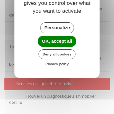
gives you control over what
Mémo sur les diagnostics immobiliers en cas
you want to activate
de vente ou de location
Information sur les risques naturels
Personalize
OK, accept all
Textes de référence
Deny all cookies
Loi n°89-462 du 6 juillet 1989 sur les rapports
Privacy policy
locatifs : article 3-3
Services en ligne et formulaires
Trouver un diagnostiqueur immobilier
certifié