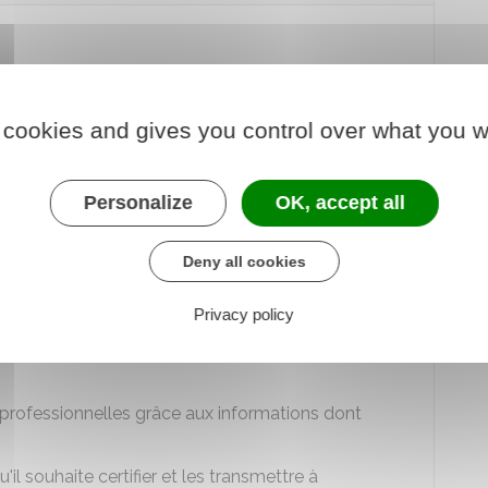
r son CV peut entraîner un licenciement du salarié
 cookies and gives you control over what you w
at a mentionné délibérément de fausses
Personalize
OK, accept all
uche en tant que salarié dans l'entreprise
elle ou ses diplômes, par exemples), il peut
Deny all cookies
arié pour faute grave.
plômes du candidat.
Privacy policy
mployeurs précédents sur la réalité des
 professionnelles grâce aux informations dont
il souhaite certifier et les transmettre à