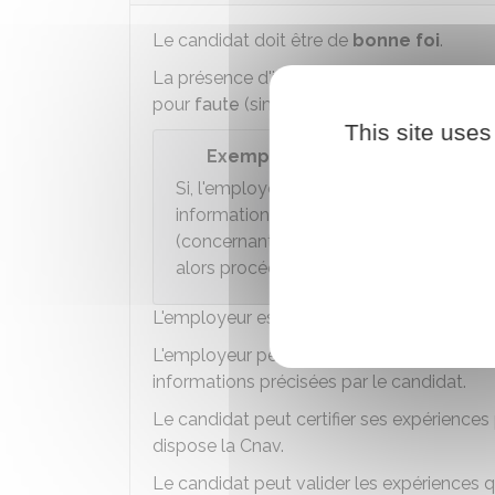
Le candidat doit être de
bonne foi
.
La présence d'informations mensongères su
pour
faute
(simple ou grave).
This site uses
Exemple
Si, l'employeur apprend que le candid
informations sur son CV avant son emba
(concernant son expérience professionn
alors procéder à un licenciement du sal
L'employeur est en droit de vérifier les di
L'employeur peut se renseigner auprès d'e
informations précisées par le candidat.
Le candidat peut certifier ses expériences
dispose la
Cnav
.
Le candidat peut valider les expériences qu'