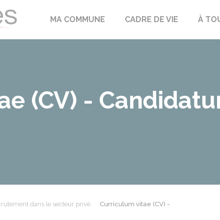
Échilleuses
MA COMMUNE
CADRE DE VIE
À TO
ae (CV) - Candidatur
rutement dans le secteur privé
Curriculum vitae (CV) -