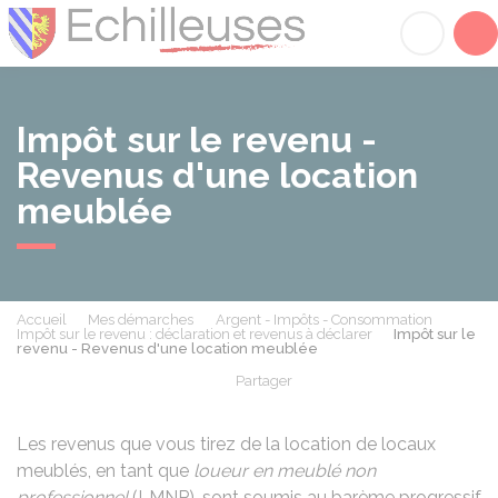
Échilleuses
Acc
Impôt sur le revenu -
Revenus d'une location
meublée
Accueil
Mes démarches
Argent - Impôts - Consommation
Impôt sur le revenu : déclaration et revenus à déclarer
Impôt sur le
revenu - Revenus d'une location meublée
Partager
Partager sur Facebook
Partager sur X - Twit
Partager sur
Par
Les revenus que vous tirez de la location de locaux
meublés, en tant que
loueur en meublé non
professionnel
(LMNP), sont soumis au barème progressif