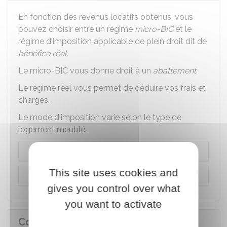
En fonction des revenus locatifs obtenus, vous
pouvez choisir entre un régime
micro-BIC
et le
régime d'imposition applicable de plein droit dit de
bénéfice réel
.
Le micro-BIC vous donne droit à un
abattement
.
Le régime réel vous permet de déduire vos frais et
charges.
Le mode d'imposition varie selon le type de
logement meublé.
Location meublée de longue durée
This site uses cookies and
Meublés de tourisme
gives you control over what
you want to activate
Comment déclarer les revenus