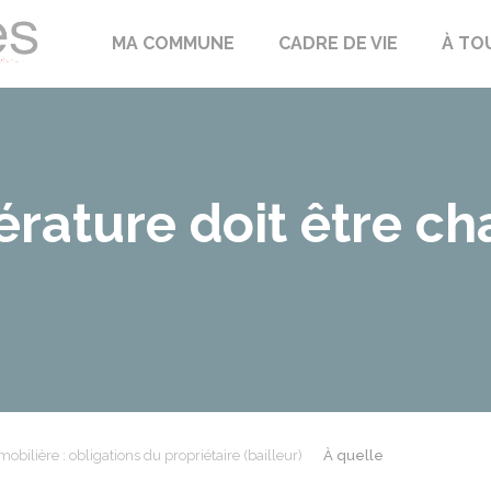
Échilleuses
MA COMMUNE
CADRE DE VIE
À TO
rature doit être ch
obilière : obligations du propriétaire (bailleur)
À quelle