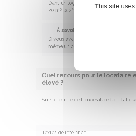
Dans un logement comprenant 2 pièces,
This site uses
3
e
20 m
, la 2
pièce a une température de 
À savoir
Si vous avez l'impression qu'il fait tro
même un contrôle de température ou le f
Quel recours pour le locataire e
élevé ?
Si un contrôle de température fait état d'
Textes de référence