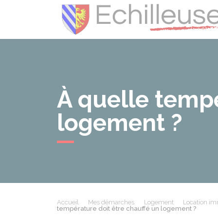
À quelle tempé
logement ?
Accueil
Mes démarches
Logement
Location imm
température doit être chauffé un logement ?