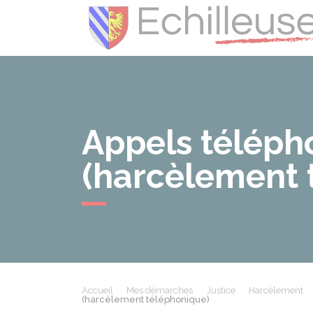
Appels téléph
(harcèlement 
Accueil
Mes démarches
Justice
Harcèlement
(harcèlement téléphonique)