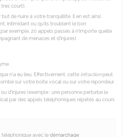
très court).
 de nuire à votre tranquillité. Il en est ainsi
nt, intimidant ou qu'ils troublent le bon
(par exemple, 20 appels passés à n'importe quelle
ompagnant de menaces et d'injures)
nyme
e n'a eu lieu. Effectivement, cette
infraction
peut
 tombé sur votre boîte vocal ou sur votre répondeur
u d'injures (exemple : une personne perturbe le
cal par des appels téléphoniques répétés au cours
t téléphonique avec le
démarchage