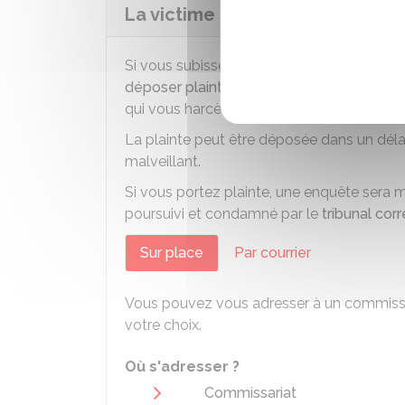
La victime peut-elle déposer pl
Si vous subissez des appels téléphonique
déposer plainte
contre l'auteur des faits.
qui vous harcèle, vous pouvez porter plain
La plainte peut être déposée dans un dél
malveillant.
Si vous portez plainte, une enquête sera mené
poursuivi et condamné par le
tribunal cor
Sur place
Par courrier
Vous pouvez vous adresser à un commissa
votre choix.
Où s'adresser ?
Commissariat