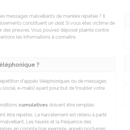
es messages malveillants de manière répétée ? Il
gissements constituent un
délit
. Si vous êtes victime de
r des preuves. Vous pouvez déposer plainte contre
sentons les informations à connaître.
téléphonique ?
répétition d'appels téléphoniques ou de messages
social, e-mails) ayant pour but de troubler votre
onditions
cumulatives
doivent être remplies :
t être répétés. Le harcèlement est retenu à partir
alveillant. Les heures et la fréquence des
t prises en compte (par exemple, appels nocturnes