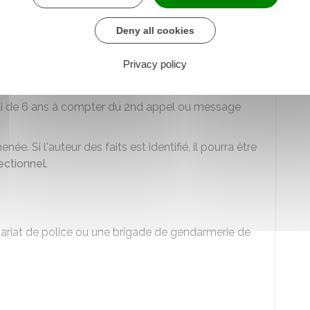
ainte contre l'auteur du harcèlement ?
Deny all cookies
s ou messages malveillants répétés, vous pouvez
Privacy policy
 Si vous ne connaissez pas l'identité de la personne
te contre X.
ai de 6 ans à compter du 2nd appel ou message
e. Si l'auteur des faits est identifié, il pourra être
rectionnel
.
riat de police ou une brigade de gendarmerie de