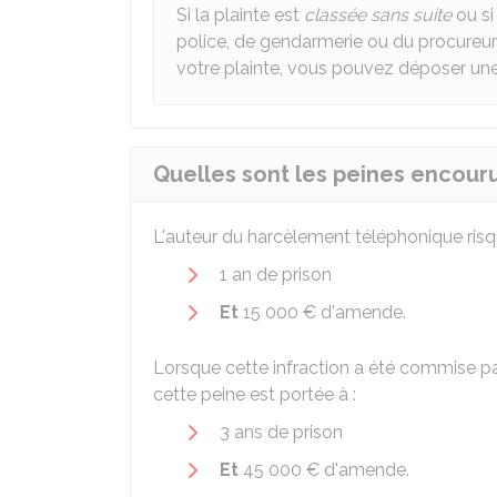
Si la plainte est
classée sans suite
ou si
police, de gendarmerie ou du procureur
votre plainte, vous pouvez déposer un
Quelles sont les peines encour
L'auteur du harcèlement téléphonique risq
1 an de prison
Et
15 000 €
d'amende.
Lorsque cette infraction a été commise par
cette peine est portée à :
3 ans de prison
Et
45 000 €
d'amende.