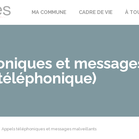
Échilleuses
MA COMMUNE
CADRE DE VIE
À TO
oniques et messages
téléphonique)
Appels téléphoniques et messages malveillants