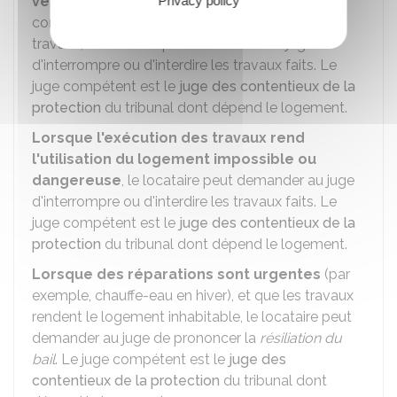
Privacy policy
vexatoire, ou ne sont pas conformes
aux
conditions indiquées dans la
notification
de
travaux, le locataire peut demander au juge
d'interrompre ou d'interdire les travaux faits. Le
juge compétent est le
juge des contentieux de la
protection
du tribunal dont dépend le logement.
Lorsque l'exécution des travaux rend
l'utilisation du logement impossible ou
dangereuse
, le locataire peut demander au juge
d'interrompre ou d'interdire les travaux faits. Le
juge compétent est le
juge des contentieux de la
protection
du tribunal dont dépend le logement.
Lorsque des réparations sont urgentes
(par
exemple, chauffe-eau en hiver), et que les travaux
rendent le logement inhabitable, le locataire peut
demander au juge de prononcer la
résiliation du
bail
. Le juge compétent est le
juge des
contentieux de la protection
du tribunal dont