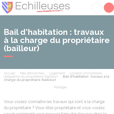
Échilleuses
Acc
Bail d'habitation : travaux
à la charge du propriétaire
(bailleur)
Accueil
Mes démarches
Logement
Location immobilière :
obligations du propriétaire (bailleur)
Bail d'habitation : travaux à la
charge du propriétaire (bailleur)
Partager
Partager sur Facebook
Partager sur X - Twit
Partager sur
Par
Vous voulez connaître les travaux qui sont à la charge
du propriétaire ? Vous êtes propriétaire et vous voulez
savoir comment vous pouvez faire des travaux chez le