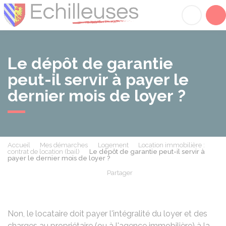
Échilleuses
Acc
Le dépôt de garantie
peut-il servir à payer le
dernier mois de loyer ?
Accueil
Mes démarches
Logement
Location immobilière :
contrat de location (bail)
Le dépôt de garantie peut-il servir à
payer le dernier mois de loyer ?
Partager
Partager sur Facebook
Partager sur X - Twit
Partager sur
Par
Non, le locataire doit payer l'intégralité du loyer et des
charges au propriétaire (ou à l'agence immobilière) à la