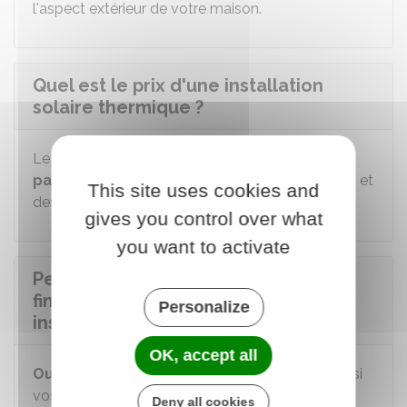
l'aspect extérieur de votre maison.
Quel est le prix d'une installation
solaire thermique ?
Le prix d'une installation solaire thermique
n'est
pas encadré
: il dépend du professionnel choisi et
This site uses cookies and
des matériaux utilisés.
gives you control over what
you want to activate
Peut-on bénéficier d'une aide au
financement des travaux pour une
Personalize
installation solaire thermique ?
OK, accept all
Oui
, vous pouvez bénéficier de
MaPrimeRénov
si
vos ressources ne dépassent pas un certain
Deny all cookies