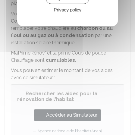
plafond.
Privacy policy
Vous pouvez également bénéficier de la
prime
Coup de pouce Chauffage
si vous souhaitez
remplacer votre chaudière au
charbon ou au
fioul ou au gaz ou à condensation
par une
installation solaire thermique.
MaPrimeRénov' et la prime Coup de pouce
Chauffage sont
cumulables
.
Vous pouvez estimer le montant de vos aides
avec ce simulateur :
Rechercher les aides pour la
rénovation de l'habitat
Accéder au Simulateur
Agence nationale de l'habitat (Anah)