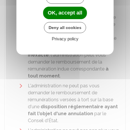
votre situation personnelle ou
familiale
ayant un
effet sur votre
OK, accept all
rémunération
. Ce délai de 5 ans débute
le jour où l'administration a connaissance
Deny all cookies
des faits justifiant la demande de
remboursement de la rémunération indue
Privacy policy
Si vous transmettez une
information
inexacte
, l'administration peut vous
demander le remboursement de la
rémunération indue correspondante
à
tout moment
.
L'administration ne peut pas vous
demander le remboursement de
rémunérations versées à tort sur la base
d'une
disposition réglementaire ayant
fait l'objet d'une annulation
par le
Conseil d'État.