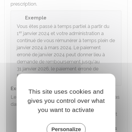
prescription.
Exemple
Vous êtes passé à temps partiel à partir du
er
1
janvier 2024 et votre administration a
continué de vous rémunérer à temps plein de
janvier 2024 à mars 2024. Le paiement
erroné de janvier 2024 peut donner lieu à
demande de remboursement jusqu'au
31 janvier 2026, le paiement erroné de
février 2024 jusqu'au 28 février 2026, etc.
Exceptions à ce délai de 2 ans
This site uses cookies and
Le délai de prescription de 2 ans ne s'applique pas
gives you control over what
dans les 4 cas suivants :
you want to activate
Le délai d'émission du titre de recette est
de
5 ans
si vous n'avez pas informé
l'administration d'un
changement dans
Personalize