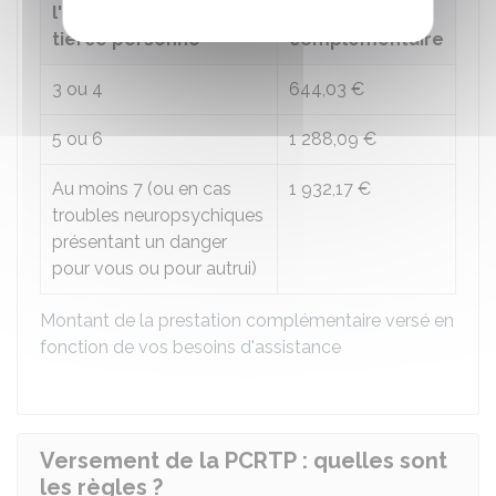
l'assistance d'une
prestation
tierce personne
complémentaire
3 ou 4
644,03 €
5 ou 6
1 288,09 €
Au moins 7 (ou en cas
1 932,17 €
troubles neuropsychiques
présentant un danger
pour vous ou pour autrui)
Montant de la prestation complémentaire versé en
fonction de vos besoins d'assistance
Versement de la PCRTP : quelles sont
les règles ?