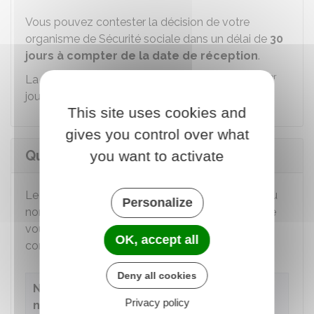
Vous pouvez contester la décision de votre
organisme de Sécurité sociale dans un délai de
30
jours à compter de la date de réception
.
er
La date d'ouverture du droit à la PCRTP est le 1
jour du mois du dépôt de la demande.
This site uses cookies and
gives you control over what
Quel est le montant de la PCRTP ?
you want to activate
Le montant de votre PCRTP varie en fonction du
Personalize
nombre d'actes ordinaires de la vie courante que
vous ne pouvez pas accomplir seul, dans les
OK, accept all
conditions suivantes :
Deny all cookies
Nombre d'actes
Privacy policy
nécessitant
Montant de la