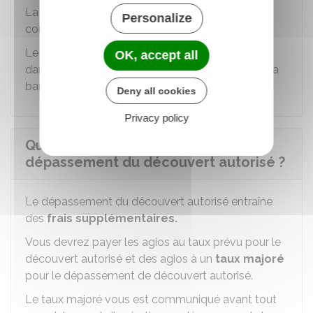
La banque doit indiquer sur chaque relevé de
Personalize
compte mensuel le TAEG pratiqué.
Le montant total des agios prélevés doit figurer
OK, accept all
dans le
récapitulatif des frais annuels
édité par la
banque en janvier.
Deny all cookies
Privacy policy
Que se passe-t-il en cas de
dépassement du découvert autorisé ?
Le dépassement du découvert autorisé entraîne
des
frais supplémentaires.
Vous devrez payer les agios au taux prévu pour le
découvert autorisé et des agios à un
taux majoré
pour le dépassement de découvert autorisé.
Le taux majoré vous est communiqué avant tout