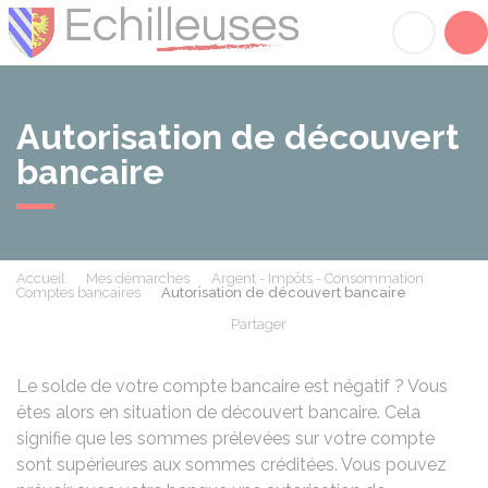
Échilleuses
Acc
Autorisation de découvert
bancaire
Accueil
Mes démarches
Argent - Impôts - Consommation
Comptes bancaires
Autorisation de découvert bancaire
Partager
Partager sur Facebook
Partager sur X - Twit
Partager sur
Par
Le solde de votre compte bancaire est négatif ? Vous
êtes alors en situation de découvert bancaire. Cela
signifie que les sommes prélevées sur votre compte
sont supérieures aux sommes créditées. Vous pouvez