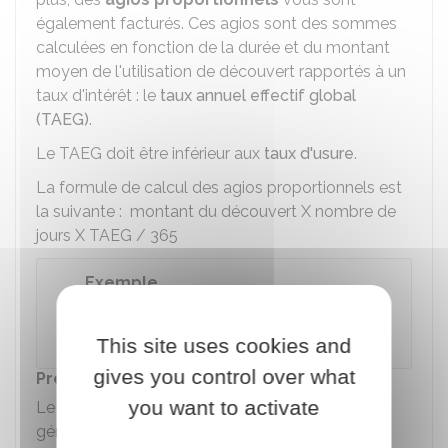
également facturés. Ces agios sont des sommes
calculées en fonction de la durée et du montant
moyen de l'utilisation de découvert rapportés à un
taux d'intérêt : le
taux annuel effectif global
(TAEG)
.
Le TAEG doit être inférieur aux
taux d'usure
.
La formule de calcul des agios proportionnels est
la suivante :
montant du découvert X nombre de
jours X TAEG /
365
Exemple
Vous avez une découvert de
950 €
pendant
15
jours au TAEG de
18 %
.
This site uses cookies and
gives you control over what
Prélèvement des agios
you want to activate
Le décompte et le paiement des agios sont
généralement trimestriels.