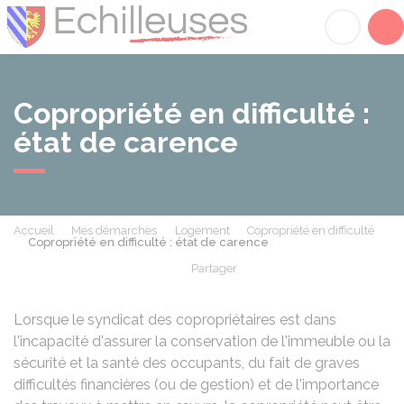
Échilleuses
Acc
Copropriété en difficulté :
état de carence
Accueil
Mes démarches
Logement
Copropriété en difficulté
Copropriété en difficulté : état de carence
Partager
Partager sur Facebook
Partager sur X - Twit
Partager sur
Par
Lorsque le syndicat des copropriétaires est dans
l'incapacité d'assurer la conservation de l'immeuble ou la
sécurité et la santé des occupants, du fait de graves
difficultés financières (ou de gestion) et de l'importance