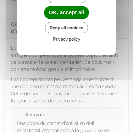
OK, accept all
Comment consulter le carnet
Deny all cookies
d'entretien de l'immeuble ?
Privacy policy
Le syndic de copropriété doit proposer un accès
en ligne pour permettre à tous les copropriétaires
de consulter le carnet d'entretien. Ce document
doit être téléchargeable et imprimable.
Les copropriétaires peuvent également obtenir
une copie du carnet d'entretien auprès du syndic.
Cette demande est payante. Le prix est librement
fixé par le syndic dans son contrat.
À savoir
Une copie du carnet d'entretien doit
également être annexée à la
promesse de