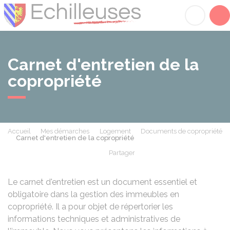
Échilleuses
Acc
Carnet d'entretien de la
copropriété
Accueil
Mes démarches
Logement
Documents de copropriété
Carnet d'entretien de la copropriété
Partager
Partager sur Facebook
Partager sur X - Twit
Partager sur
Par
Le carnet d'entretien est un document essentiel et
obligatoire dans la gestion des immeubles en
copropriété. Il a pour objet de répertorier les
informations techniques et administratives de