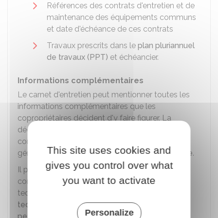
Références des contrats d'entretien et de
maintenance des équipements communs
et date d'échéance de ces contrats
Travaux prescrits dans le
plan pluriannuel
de travaux (PPT)
et échéancier.
Informations complémentaires
Le carnet d'entretien peut mentionner toutes les
informations complémentaires que les
copropriétaires décident d'y faire figurer. La
décision d'ajouter ces informations
complémentaires est votée en assemblée
This site uses cookies and
générale des copropriétaires à la
majorité simple
.
gives you control over what
Il peut notamment s'agir d'information sur la
you want to activate
construction de l'immeuble ou sur les études
techniques réalisées (par exemple, le
diagnostic
technique global (DTG)
ou le
diagnostic de
Personalize
performance énergétique collectif
).