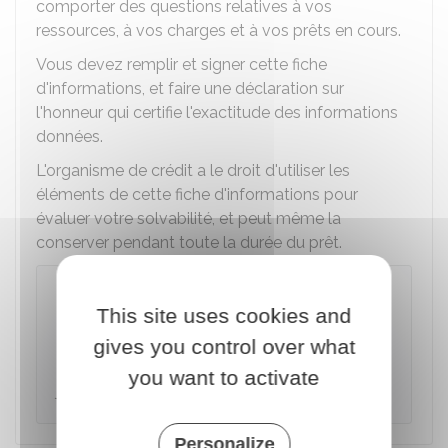
comporter des questions relatives à vos
ressources, à vos charges et à vos prêts en cours.
Vous devez remplir et signer cette fiche
d'informations, et faire une déclaration sur
l'honneur qui certifie l'exactitude des informations
données.
L'organisme de crédit a le droit d'utiliser les
éléments de cette fiche d'informations pour
évaluer votre solvabilité, et peut même la
conserver pendant toute la durée du prêt.
À noter
This site uses cookies and
Si le montant du crédit est supérieur à
3
000 €
, vous devez joindre à la fiche des
gives you control over what
documents justificatifs (pièce d'identité,
you want to activate
justificatif de domicile, justificatif de revenus).
Personalize