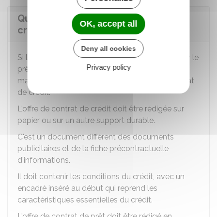
Quelle est la procédure d'octroi du
OK, accept all
crédit à la consommation ?
Deny all cookies
Si l'organisme de crédit décide de vous accorder le
Privacy policy
prêt, il doit vous transmettre gratuitement, en
mains propres ou par courrier, une offre de contrat
de crédit.
L'offre de contrat de crédit doit être rédigée sur
papier ou sur un autre support durable.
C'est un document différent des documents
publicitaires et de la fiche précontractuelle
d'informations.
Il doit contenir les conditions du crédit, avec un
encadré inséré au début qui reprend les
caractéristiques essentielles du crédit.
L'offre de contrat de prêt doit être rédigé en