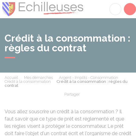
Échilleuses
Acc
Crédit à la consommation :
règles du contrat
Accueil
Mes démarches
Argent - Impôts - Consommation
Crédit à la consommation
Crédit à la consommation : règles du
contrat
Partager
Partager sur Facebook
Partager sur X - Twit
Partager sur
Par
Vous allez souscrire un crédit à la consommation ? Il
faut savoir que ce type de prêt est réglementé et que
les règles visent à protéger le consommateur. Le prêt
doit faire l'objet d'un contrat écrit et l'organisme de crédit