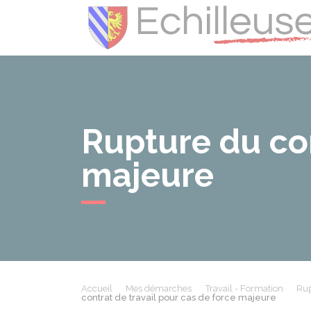
Rupture du con
majeure
Accueil
Mes démarches
Travail - Formation
Rup
contrat de travail pour cas de force majeure