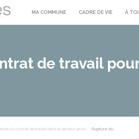
Échilleuses
MA COMMUNE
CADRE DE VIE
À TO
trat de travail pour
ture du contrat de travail dans le secteur privé
Rupture du