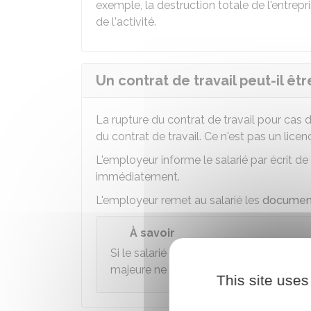
exemple, la destruction totale de l'entrepri
de l'activité.
Un contrat de travail peut-il ê
La rupture du contrat de travail pour cas
du contrat de travail. Ce n'est pas un lice
L'employeur informe le salarié par écrit de
immédiatement.
L'employeur remet au salarié les
document
À savoir
Si le salarié estime que les conditions 
majeure ne sont pas réunies, il peut
sai
This site uses