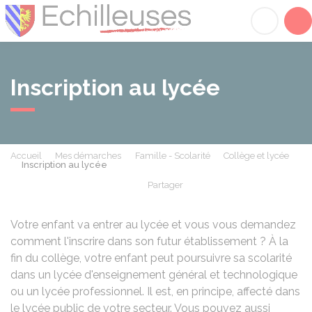
Échilleuses
Acc
Inscription au lycée
Accueil
Mes démarches
Famille - Scolarité
Collège et lycée
Inscription au lycée
Partager
Partager sur Facebook
Partager sur X - Twit
Partager sur
Par
Votre enfant va entrer au lycée et vous vous demandez
comment l'inscrire dans son futur établissement ? À la
fin du collège
, votre enfant peut poursuivre sa scolarité
dans un lycée d'enseignement général et technologique
ou un lycée professionnel. Il est, en principe, affecté dans
le lycée public de votre secteur. Vous pouvez aussi