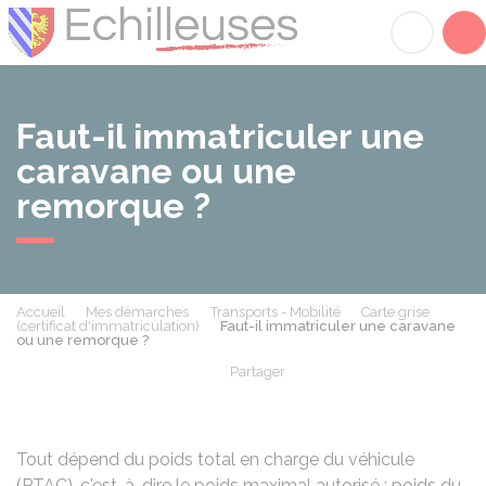
Échilleuses
Acc
Faut-il immatriculer une
caravane ou une
remorque ?
Accueil
Mes démarches
Transports - Mobilité
Carte grise
(certificat d'immatriculation)
Faut-il immatriculer une caravane
ou une remorque ?
Partager
Partager sur Facebook
Partager sur X - Twit
Partager sur
Par
Tout dépend du poids total en charge du véhicule
(PTAC), c'est-à-dire le poids maximal autorisé : poids du