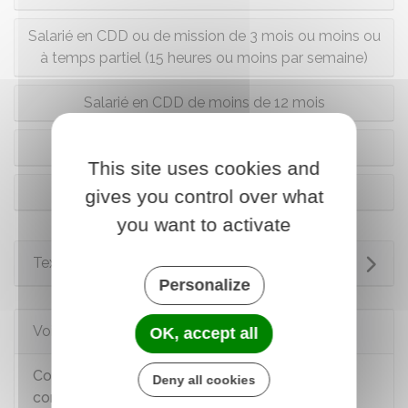
Salarié en CDD ou de mission de 3 mois ou moins ou
à temps partiel (15 heures ou moins par semaine)
Salarié en CDD de moins de 12 mois
Salarié en CDD d'au moins 12 mois
This site uses cookies and
Apprenti
gives you control over what
you want to activate
Textes de référence
Personalize
Voir aussi
OK, accept all
Complémentaire santé (mutuelle) et
Deny all cookies
complémentaire santé solidaire