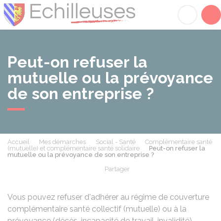
Échilleuses
Acc
Peut-on refuser la
mutuelle ou la prévoyance
de son entreprise ?
Accueil
Mes démarches
Social - Santé
Complémentaire santé
(mutuelle) et complémentaire santé solidaire
Peut-on refuser la
mutuelle ou la prévoyance de son entreprise ?
Partager
Partager sur Facebook
Partager sur X - Twit
Partager sur
Par
Vous pouvez refuser d'adhérer au régime de couverture
complémentaire santé collectif (mutuelle) ou à la
prévoyance (décès, incapacité de travail, invalidité)