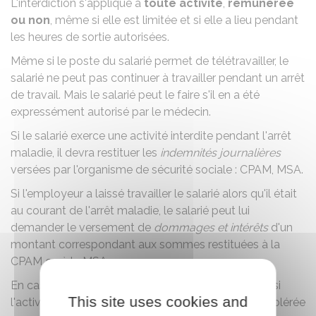
L'interdiction s'applique à
toute activité
,
rémunérée
ou non
, même si elle est limitée et si elle a lieu pendant
les
heures de sortie autorisées
.
Même si le poste du salarié permet de télétravailler, le
salarié ne peut pas continuer à travailler pendant un arrêt
de travail. Mais le salarié peut le faire s'il en a été
expressément autorisé par le médecin.
Si le salarié exerce une activité interdite pendant l'arrêt
maladie, il devra restituer les
indemnités journalières
versées par l'organisme de sécurité sociale :
CPAM
,
MSA
.
Si l'employeur a laissé travailler le salarié alors qu'il était
au courant de l'arrêt maladie, le salarié peut lui
demander le versement de
dommages et intérêts
d'un
montant correspondant aux sommes restituées à la
CPAM ou à la MSA.
En cas de litige, c'est le juge qui se charge d'établir si
This site uses cookies and
l'activité constatée lors d'un contrôle médical est tolérée