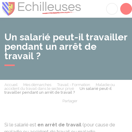
Échilleuses
Acc
Un salarié peut-il travailler
pendant un arrêt de
travail ?
Accueil
Mes démarches
Travail - Formation
Maladie ou
accident du travail dans le secteur privé
Un salarié peut-il
travailler pendant un arrêt de travail ?
Partager
Partager sur Facebook
Partager sur X - Twit
Partager sur
Par
Si le salarié est
en arrêt de travail
(pour cause de
maladie ou
accident de travail
ou
maladie