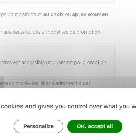
ps peut s'effectuer
au choix
ou
après examen
oir une seule ou ces 2 modalités de promotion
iciaires est accessible uniquement par promotion
rne sont prévues, elles s'adressent à des
ns différentes.
ue au choix
, votre administration employeur
 cookies and gives you control over what you w
e promouvoir parmi ceux qui remplissent les
u corps d'accueil.
fessionnelle
et des
acquis de l'expérience
Personalize
OK, accept all