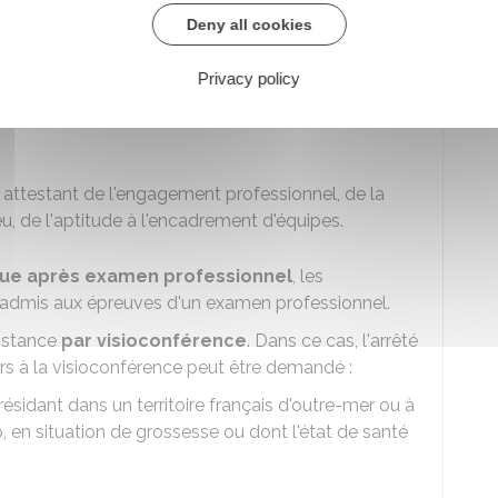
Deny all cookies
 cadre de ses lignes directrices de gestion, les
 professionnelle et des acquis de l'expérience
Privacy policy
itères suivants :
tions exercées
e attestant de l'engagement professionnel, de la
ieu, de l'aptitude à l'encadrement d'équipes.
ctue après examen professionnel
, les
 admis aux épreuves d'un examen professionnel.
distance
par visioconférence
. Dans ce cas, l'arrêté
urs à la visioconférence peut être demandé :
résidant dans un territoire français d'outre-mer ou à
p, en situation de grossesse ou dont l'état de santé