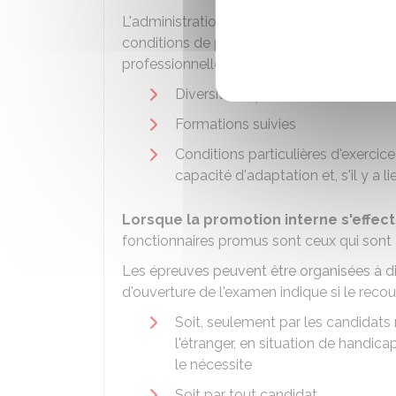
L'administration employeur précise, dans le
conditions de prise en compte de la valeur
professionnelle notamment à travers les cr
Diversité du parcours et des fonc
Formations suivies
Conditions particulières d'exercic
capacité d'adaptation et, s'il y a l
Lorsque la promotion interne s'effe
fonctionnaires promus sont ceux qui sont
Les épreuves peuvent être organisées à 
d'ouverture de l'examen indique si le reco
Soit, seulement par les candidats 
l'étranger, en situation de handica
le nécessite
Soit par tout candidat.