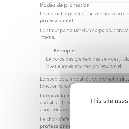
Modes de promotion
La promotion interne dans un nouveau cor
professionnel
.
Le statut particulier d'un corps peut prév
interne.
Exemple
Le corps des greffiers des services jud
interne après examen professionnel.
Lorsque les 2 modalités de promotion inte
fonctionnaires qui remplissent des conditio
Lorsque la promotion interne s'effect
This site uses
choisit les fonctionnaires qu'elle souhait
conditions fixées par le statut particulier d
Le choix s'effectue au vu de la
valeur pro
professionnelle
des fonctionnaires.