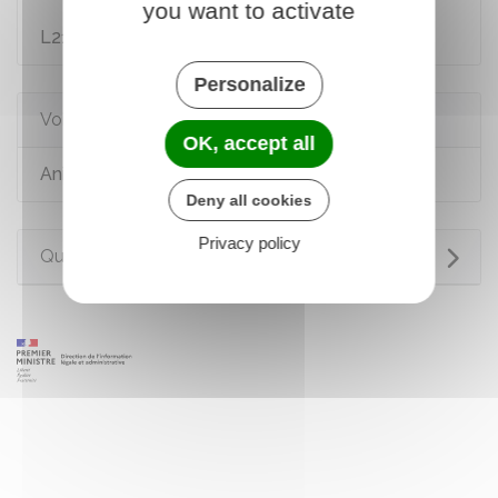
you want to activate
Code rural et de la pêche maritime : article
L211-14
Personalize
Voir aussi
OK, accept all
Animal de compagnie
Deny all cookies
Privacy policy
Questions ? Réponses !