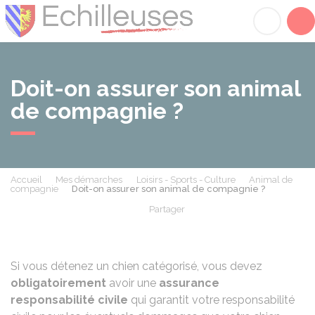
Échilleuses
Acc
Doit-on assurer son animal
de compagnie ?
Accueil
Mes démarches
Loisirs - Sports - Culture
Animal de
compagnie
Doit-on assurer son animal de compagnie ?
Partager
Partager sur Facebook
Partager sur X - Twit
Partager sur
Par
Si vous détenez un
chien catégorisé
, vous devez
obligatoirement
avoir une
assurance
responsabilité civile
qui garantit votre responsabilité