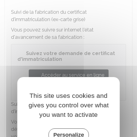
Suivi de la fabrication du certificat
d'immatriculation (ex-carte grise)
Vous pouvez suivre sur internet l'état
d'avancement de sa fabrication :
Suivez votre demande de certificat
d'immatriculation
Accéder au service en ligne
Agence nationale des titres sécurisés (ANTS)
This site uses cookies and
Suivi de l'acheminement du certificat
gives you control over what
d'immatriculation (ex-carte grise)
you want to activate
Vous recevrez le certificat d'immatriculation
définitif, envoyé par La Poste en
lettre suivie
, à
Personalize
votre domicile dans
un délai qui peut varier
.