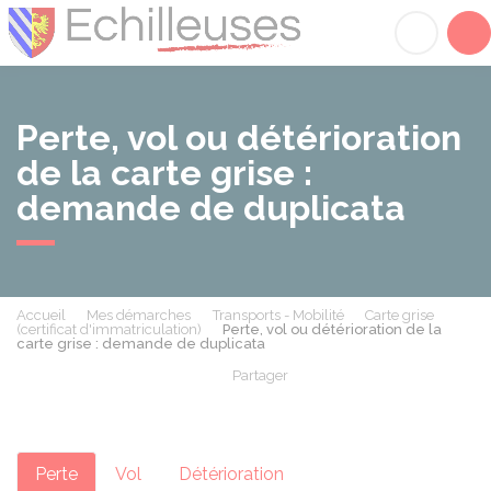
Échilleuses
Acc
Perte, vol ou détérioration
de la carte grise :
demande de duplicata
Accueil
Mes démarches
Transports - Mobilité
Carte grise
(certificat d'immatriculation)
Perte, vol ou détérioration de la
carte grise : demande de duplicata
Partager
Partager sur Facebook
Partager sur X - Twit
Partager sur
Par
Perte
Vol
Détérioration