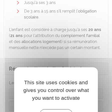
Jusqu'à ses 3 ans
De 3 ans à 15 ans s'il remplit l'
obligation
scolaire
.
L'enfant est considéré à charge jusqu'à ses
20 ans
(
21 ans
pour l'attribution du
complément familial
et des
allocations logement
) si sa rémunération
mensuelle nette n'excède pas un certain montant.
Rémunération de l'enfant à charge
This site uses cookies and
Les règles diffèrent selon le statut de l'enfant.
gives you control over what
L'enfant poursuit ses études
you want to activate
Il est apprenti, stagiaire ou salarié