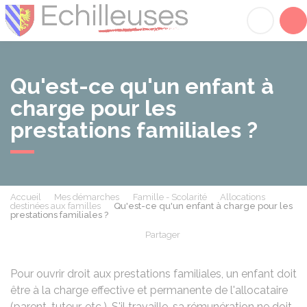
Échilleuses
Acc
Qu'est-ce qu'un enfant à
charge pour les
prestations familiales ?
Accueil
Mes démarches
Famille - Scolarité
Allocations
destinées aux familles
Qu'est-ce qu'un enfant à charge pour les
prestations familiales ?
Partager
Partager sur Facebook
Partager sur X - Twit
Partager sur
Par
Pour ouvrir droit aux prestations familiales, un enfant doit
être à la charge effective et permanente de l'allocataire
(parent, tuteur, etc.). S'il travaille, sa rémunération ne doit