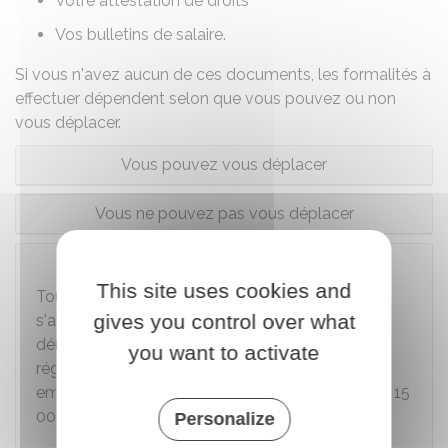
Votre
attestation de droits
Vos
bulletins de salaire
.
Si vous n'avez aucun de ces documents, les formalités à
effectuer dépendent selon que vous pouvez ou non
vous déplacer.
Vous pouvez vous déplacer
Vous ne pouvez pas vous déplacer
À noter
This site uses cookies and
Toute personne
qui refuse délibérément
de
gives you control over what
s'affilier ou qui
persiste à ne pas engager
les
démarches pour son affiliation obligatoire à un
you want to activate
régime de Sécurité sociale est punie d'un
emprisonnement de 6 mois et d'une amende de
15
000 €
(ou seulement de l'une de ces peines).
Personalize